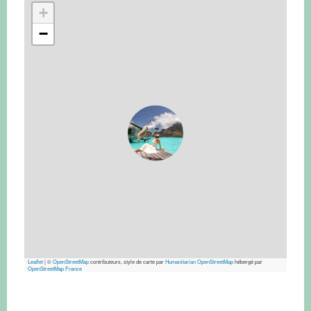
+
−
Leaflet
|
©
OpenStreetMap
contributeurs, style de carte par
Humanitarian OpenStreetMap
hébergé par
OpenStreetMap France