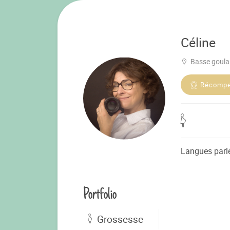
Céline
Basse goula
Récomp
Langues parl
Portfolio
Grossesse