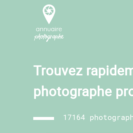
Trouvez rapidem
photographe pr
17164 photograp