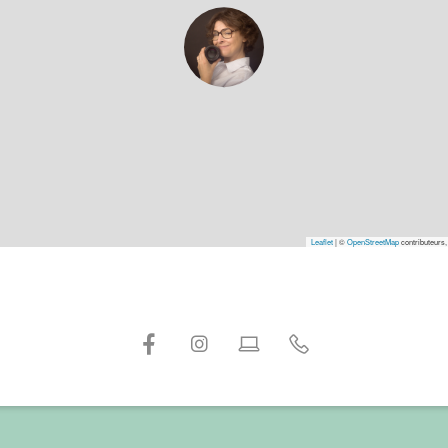
Leaflet
|
©
OpenStreetMap
contributeurs,