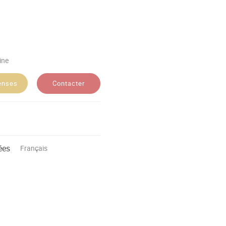
ine
Contacter
enses
ées
Français