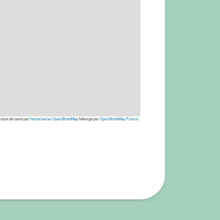
 style de carte par
Humanitarian OpenStreetMap
hébergé par
OpenStreetMap France