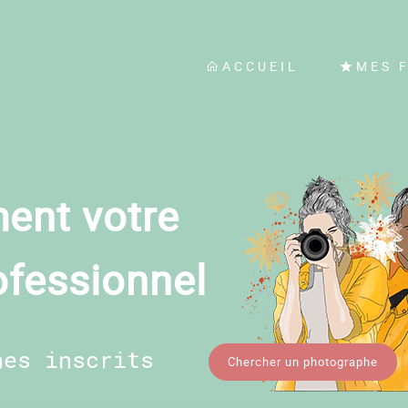
ACCUEIL
MES 
ent votre
ofessionnel
hes inscrits
Chercher un photographe