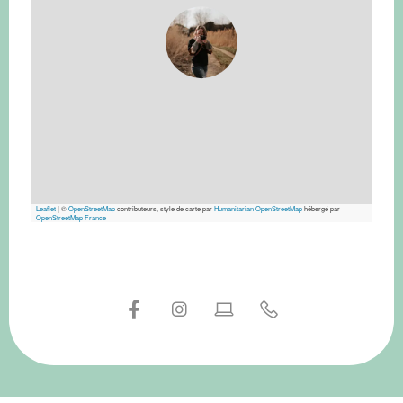
Leaflet
|
©
OpenStreetMap
contributeurs, style de carte par
Humanitarian OpenStreetMap
hébergé par
OpenStreetMap France