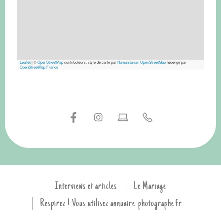
Leaflet
|
©
OpenStreetMap
contributeurs, style de carte par
Humanitarian OpenStreetMap
hébergé par
OpenStreetMap France
Interviews et articles
Le Mariage
Respirez ! Vous utilisez annuaire-photographe.fr