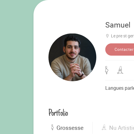
Samuel
Le pre st ge
Contacter
Langues parl
Portfolio
Grossesse
Nu Artist