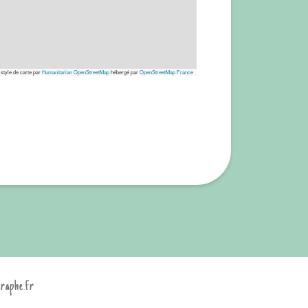
 style de carte par
Humanitarian OpenStreetMap
hébergé par
OpenStreetMap France
graphe.fr