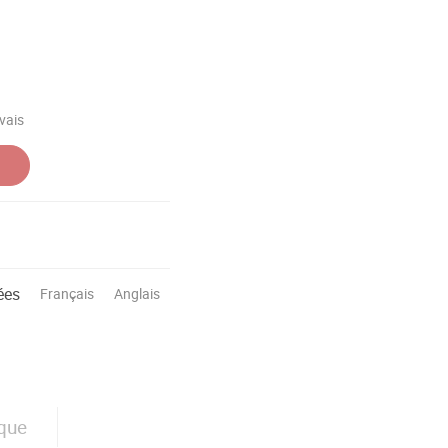
rvais
ées
Français
Anglais
ique