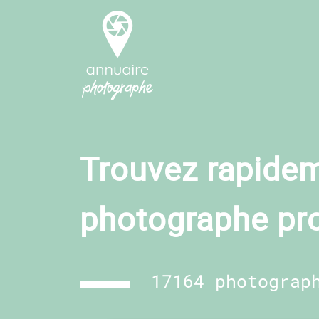
Trouvez rapidem
photographe pr
17164 photograp