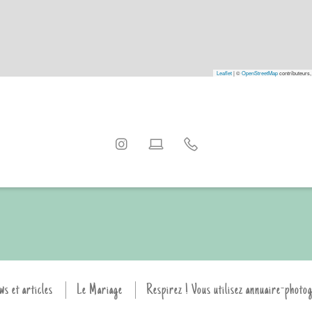
Leaflet
|
©
OpenStreetMap
contributeurs,
ws et articles
Le Mariage
Respirez ! Vous utilisez annuaire-photo