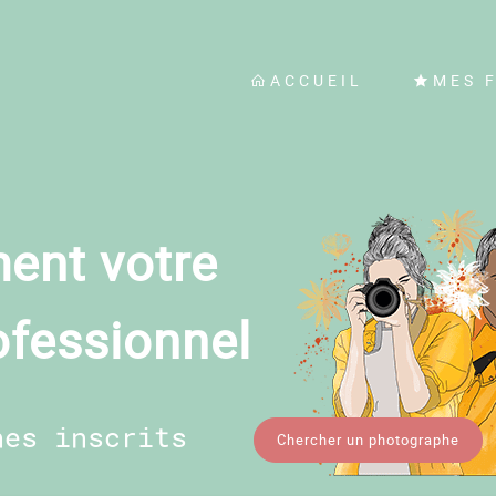
ACCUEIL
MES 
ent votre
ofessionnel
hes inscrits
Chercher un photographe