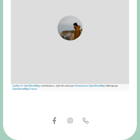
Leaflet
|
©
OpenStreetMap
contributeurs, style de carte par
Humanitarian OpenStreetMap
hébergé par
OpenStreetMap France