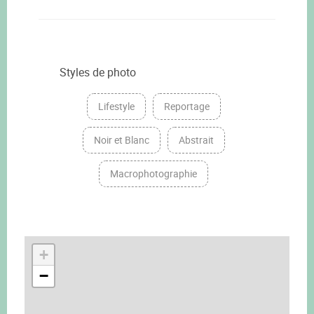
Styles de photo
Lifestyle
Reportage
Noir et Blanc
Abstrait
Macrophotographie
+
−