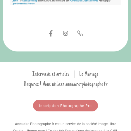
Leaflet
|
©
OpenStreetMap
contributeurs, style de carte par
Humanitarian OpenStreetMap
hébergé par
OpenStreetMap France
Interviews et articles
Le Mariage
Respirez ! Vous utilisez annuaire-photographe.fr
Inscription Photographe Pro
Annuaire-Photographe.fr est un service de la société Image-Libre
Studio - Jingoo.com | Ce site fait l'objet d'une déclaration à la CNIL