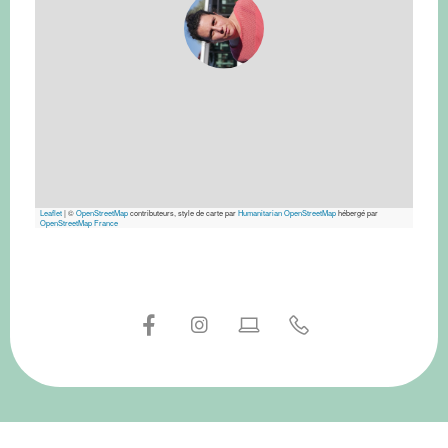
Leaflet
|
©
OpenStreetMap
contributeurs, style de carte par
Humanitarian OpenStreetMap
hébergé par
OpenStreetMap France