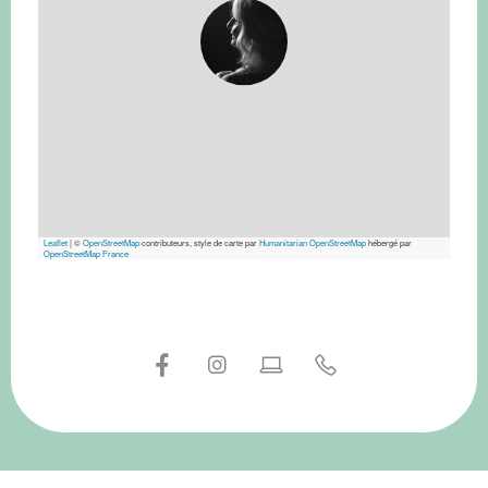
Leaflet
|
©
OpenStreetMap
contributeurs, style de carte par
Humanitarian OpenStreetMap
hébergé par
OpenStreetMap France