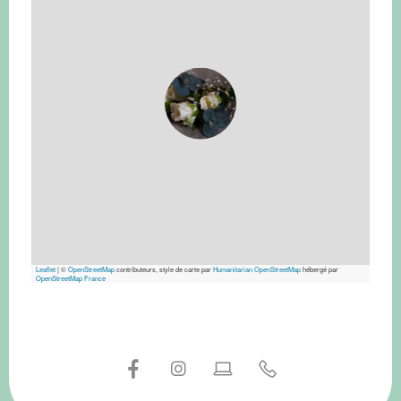
Leaflet
|
©
OpenStreetMap
contributeurs, style de carte par
Humanitarian OpenStreetMap
hébergé par
OpenStreetMap France