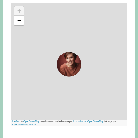
+
−
Leaflet
|
©
OpenStreetMap
contributeurs, style de carte par
Humanitarian OpenStreetMap
hébergé par
OpenStreetMap France