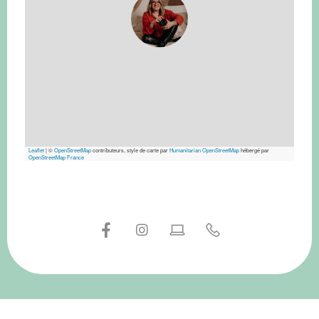
Leaflet
|
©
OpenStreetMap
contributeurs, style de carte par
Humanitarian OpenStreetMap
hébergé par
OpenStreetMap France