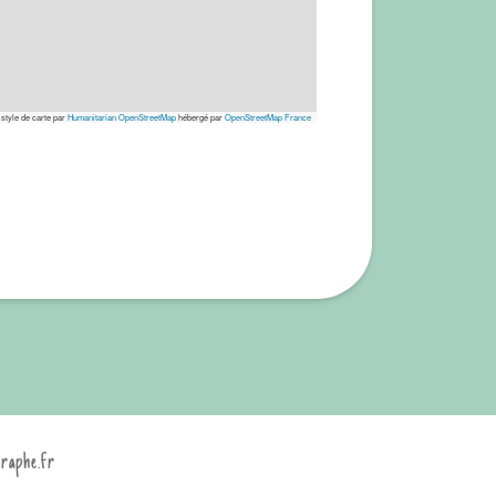
 style de carte par
Humanitarian OpenStreetMap
hébergé par
OpenStreetMap France
graphe.fr