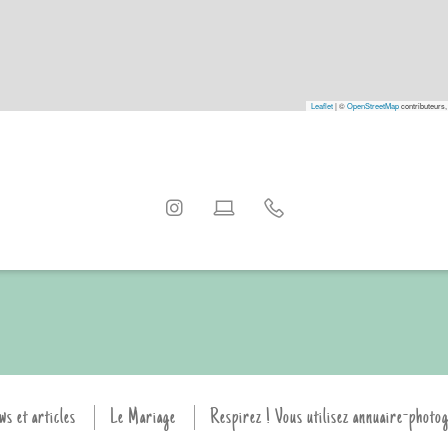
Leaflet
|
©
OpenStreetMap
contributeurs,
ws et articles
Le Mariage
Respirez ! Vous utilisez annuaire-photo