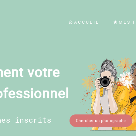
ACCUEIL
MES 
ent votre
ofessionnel
hes inscrits
Chercher un photographe