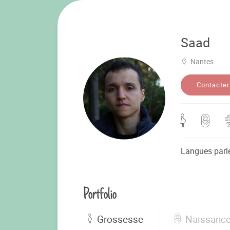
Saad
Nantes
Contacter
Langues parl
Portfolio
Grossesse
Naissanc