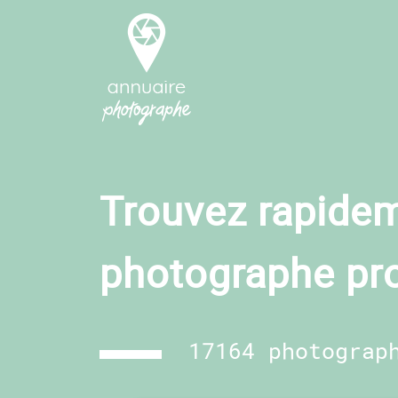
Trouvez rapidem
photographe pr
17164 photograp