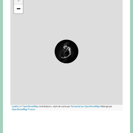
−
Leaflet
|
©
OpenStreetMap
contributeurs, style de carte par
Humanitarian OpenStreetMap
hébergé par
OpenStreetMap France