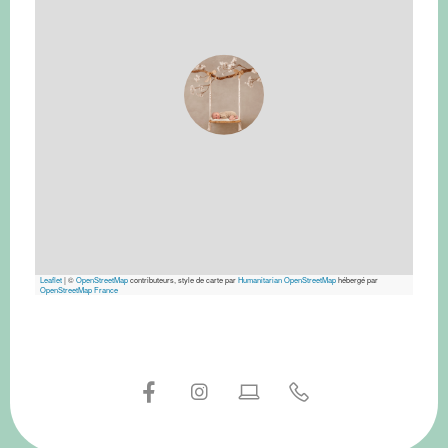
Leaflet
|
©
OpenStreetMap
contributeurs, style de carte par
Humanitarian OpenStreetMap
hébergé par
OpenStreetMap France