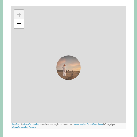
+
−
Leaflet
|
©
OpenStreetMap
contributeurs, style de carte par
Humanitarian OpenStreetMap
hébergé par
OpenStreetMap France