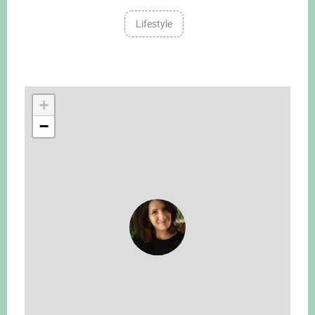
Lifestyle
+
−