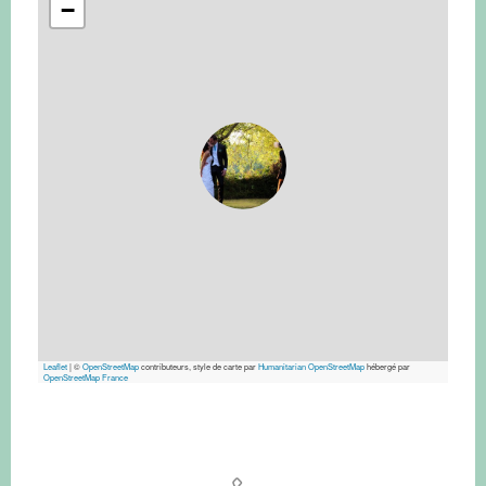
−
Leaflet
|
©
OpenStreetMap
contributeurs, style de carte par
Humanitarian OpenStreetMap
hébergé par
OpenStreetMap France