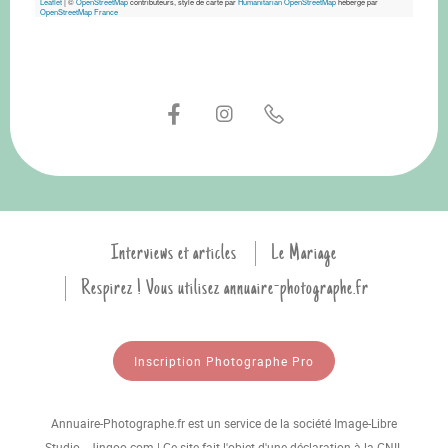
Leaflet
|
©
OpenStreetMap
contributeurs, style de carte par
Humanitarian OpenStreetMap
hébergé par
OpenStreetMap France
Interviews et articles
Le Mariage
Respirez ! Vous utilisez annuaire-photographe.fr
Inscription Photographe Pro
Annuaire-Photographe.fr est un service de la société Image-Libre
Studio - Jingoo.com | Ce site fait l'objet d'une déclaration à la CNIL