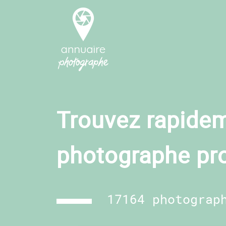
Trouvez rapidem
photographe pr
17164 photograp