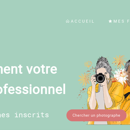
ACCUEIL
MES 
ent votre
ofessionnel
hes inscrits
Chercher un photographe