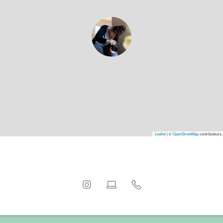
Leaflet
|
©
OpenStreetMap
contributeurs,