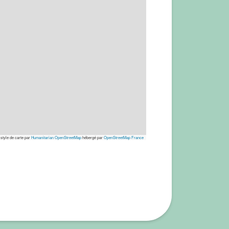
 style de carte par
Humanitarian OpenStreetMap
hébergé par
OpenStreetMap France