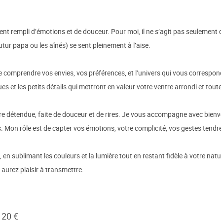
t rempli d’émotions et de douceur. Pour moi, il ne s’agit pas seulement 
utur papa ou les aînés) se sent pleinement à l’aise.
 comprendre vos envies, vos préférences, et l’univers qui vous correspond 
ues et les petits détails qui mettront en valeur votre ventre arrondi et tou
re détendue, faite de douceur et de rires. Je vous accompagne avec bienve
 Mon rôle est de capter vos émotions, votre complicité, vos gestes tendres, 
en sublimant les couleurs et la lumière tout en restant fidèle à votre natu
 aurez plaisir à transmettre.
120 €