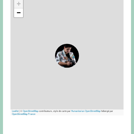
+
−
Leaflet
|
©
OpenStreetMap
contributeurs, style de carte par
Humanitarian OpenStreetMap
hébergé par
OpenStreetMap France