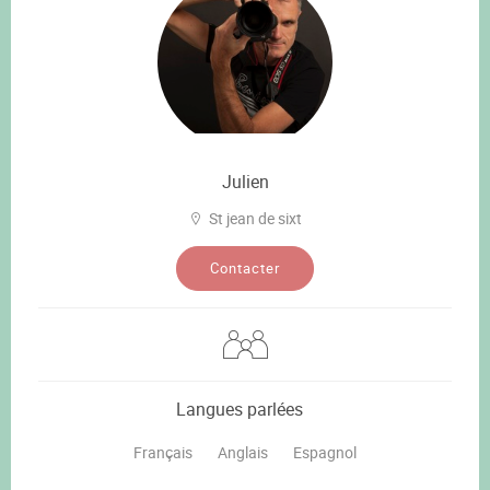
Julien
St jean de sixt
Contacter
Langues parlées
Français
Anglais
Espagnol