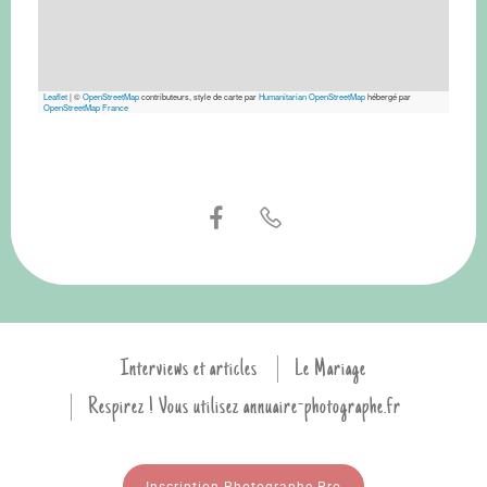
Leaflet
|
©
OpenStreetMap
contributeurs, style de carte par
Humanitarian OpenStreetMap
hébergé par
OpenStreetMap France
Interviews et articles
Le Mariage
Respirez ! Vous utilisez annuaire-photographe.fr
Inscription Photographe Pro