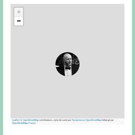
+
−
Leaflet
|
©
OpenStreetMap
contributeurs, style de carte par
Humanitarian OpenStreetMap
hébergé par
OpenStreetMap France