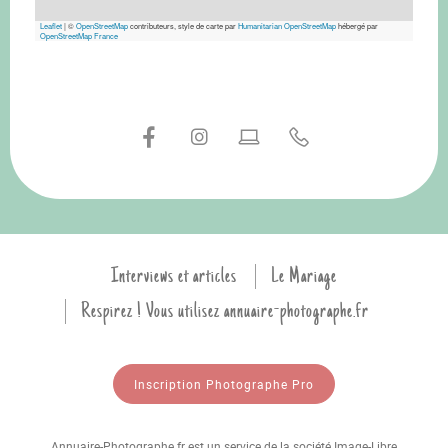
Leaflet
|
©
OpenStreetMap
contributeurs, style de carte par
Humanitarian OpenStreetMap
hébergé par
OpenStreetMap France
Interviews et articles
Le Mariage
Respirez ! Vous utilisez annuaire-photographe.fr
Inscription Photographe Pro
Annuaire-Photographe.fr est un service de la société Image-Libre