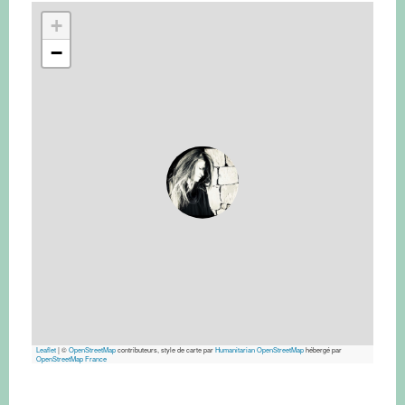
+
−
Leaflet
|
©
OpenStreetMap
contributeurs, style de carte par
Humanitarian OpenStreetMap
hébergé par
OpenStreetMap France