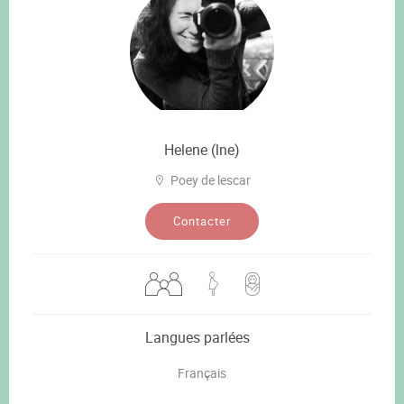
Helene (lne)
Poey de lescar
Contacter
Langues parlées
Français