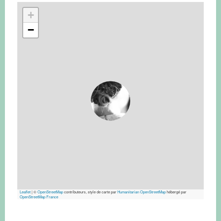
+
−
Leaflet
|
©
OpenStreetMap
contributeurs, style de carte par
Humanitarian OpenStreetMap
hébergé par
OpenStreetMap France