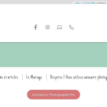
Leaflet
|
©
OpenStreetMap
contributeurs,
ws et articles
Le Mariage
Respirez ! Vous utilisez annuaire-photo
Inscription Photographe Pro