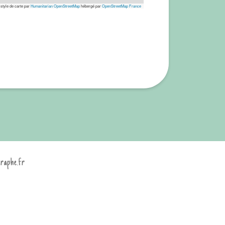
 style de carte par
Humanitarian OpenStreetMap
hébergé par
OpenStreetMap France
graphe.fr