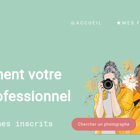
ACCUEIL
MES 
ent votre
ofessionnel
hes inscrits
Chercher un photographe