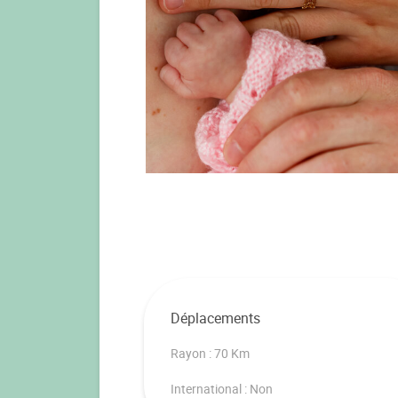
Déplacements
Rayon : 70 Km
International : Non