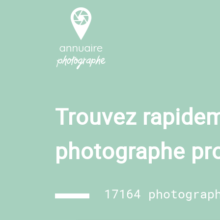
Trouvez rapidem
photographe pr
17164 photograp