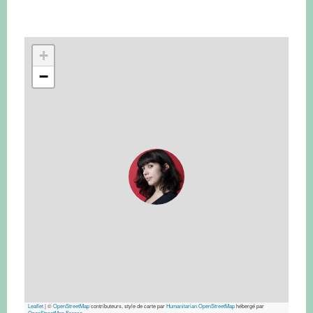
+
−
Leaflet
|
©
OpenStreetMap
contributeurs, style de carte par
Humanitarian OpenStreetMap
hébergé par
OpenStreetMap France