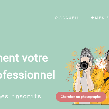
ACCUEIL
MES 
ent votre
ofessionnel
hes inscrits
Chercher un photographe