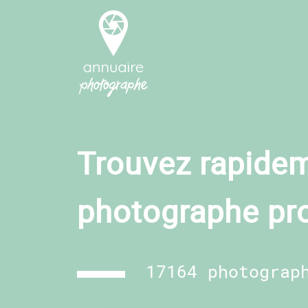
Trouvez rapidem
photographe pr
17164 photograp