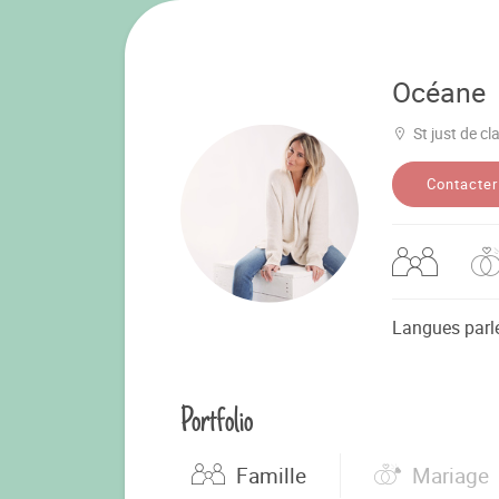
Océane
St just de cla
Contacter
Langues parl
Portfolio
Famille
Mariage