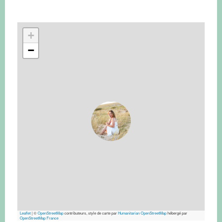
+
−
Leaflet
|
©
OpenStreetMap
contributeurs, style de carte par
Humanitarian OpenStreetMap
hébergé par
OpenStreetMap France