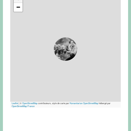
−
Leaflet
|
©
OpenStreetMap
contributeurs, style de carte par
Humanitarian OpenStreetMap
hébergé par
OpenStreetMap France