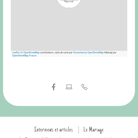
Leaflet
|
©
OpenStreetMap
contributeurs, style de carte par
Humanitarian OpenStreetMap
hébergé par
OpenStreetMap France
Interviews et articles
Le Mariage