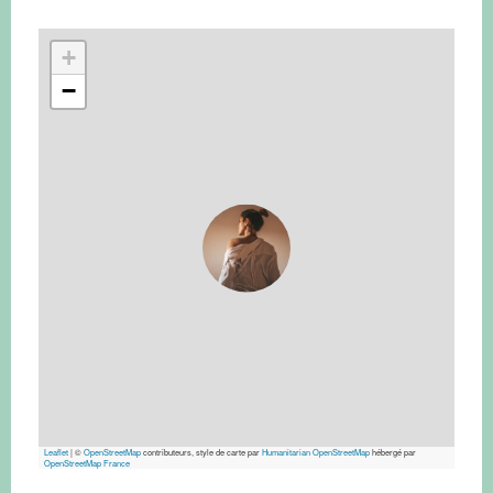
+
−
Leaflet
|
©
OpenStreetMap
contributeurs, style de carte par
Humanitarian OpenStreetMap
hébergé par
OpenStreetMap France