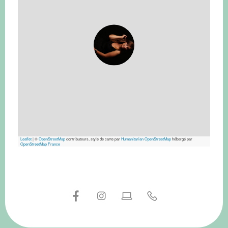
Leaflet
|
©
OpenStreetMap
contributeurs, style de carte par
Humanitarian OpenStreetMap
hébergé par
OpenStreetMap France