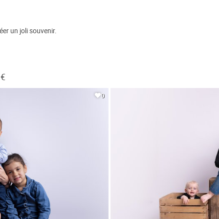
er un joli souvenir.
 €
0