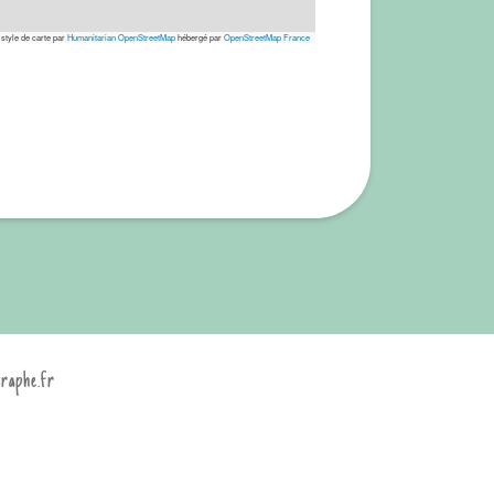
 style de carte par
Humanitarian OpenStreetMap
hébergé par
OpenStreetMap France
graphe.fr