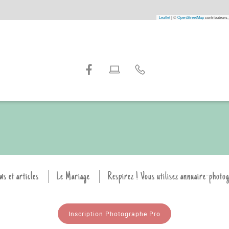
Leaflet
|
©
OpenStreetMap
contributeurs,
ws et articles
Le Mariage
Respirez ! Vous utilisez annuaire-photo
Inscription Photographe Pro