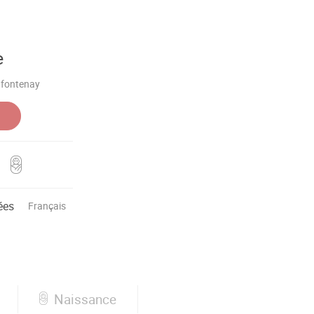
e
 fontenay
ées
Français
Naissance