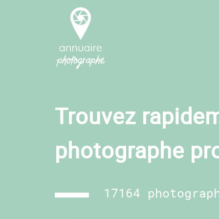
Trouvez rapidem
photographe pr
17164 photograp