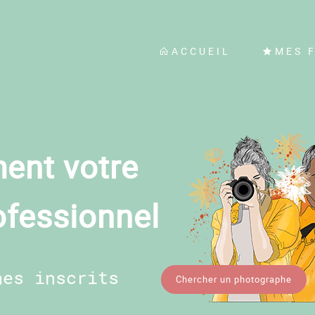
ACCUEIL
MES 
ent votre
ofessionnel
hes inscrits
Chercher un photographe