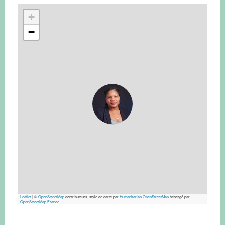
+
−
Leaflet
|
©
OpenStreetMap
contributeurs, style de carte par
Humanitarian OpenStreetMap
hébergé par
OpenStreetMap France