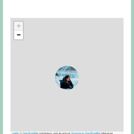
+
−
Leaflet
|
©
OpenStreetMap
contributeurs, style de carte par
Humanitarian OpenStreetMap
hébergé par