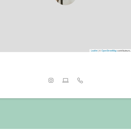
Leaflet
|
©
OpenStreetMap
contributeurs,