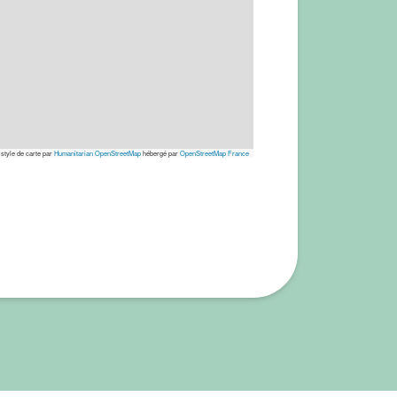
 style de carte par
Humanitarian OpenStreetMap
hébergé par
OpenStreetMap France