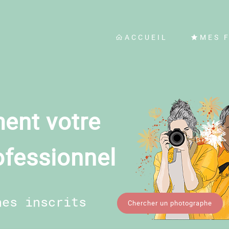
ACCUEIL
MES 
ent votre
ofessionnel
hes inscrits
Chercher un photographe