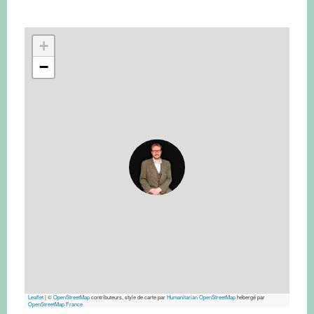
+
−
Leaflet
|
©
OpenStreetMap
contributeurs, style de carte par
Humanitarian OpenStreetMap
hébergé par
OpenStreetMap France