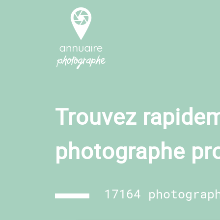
Trouvez rapidem
photographe pr
17164 photograp