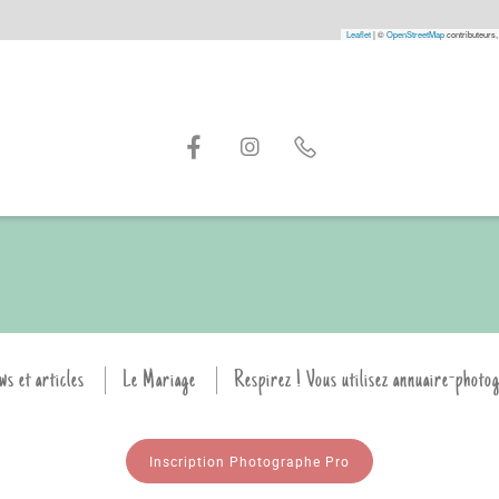
Leaflet
|
©
OpenStreetMap
contributeurs,
ws et articles
Le Mariage
Respirez ! Vous utilisez annuaire-photo
Inscription Photographe Pro