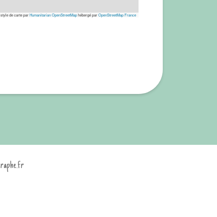
 style de carte par
Humanitarian OpenStreetMap
hébergé par
OpenStreetMap France
graphe.fr