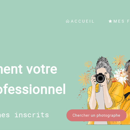
ACCUEIL
MES 
ent votre
ofessionnel
hes inscrits
Chercher un photographe