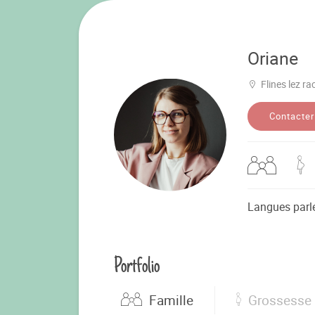
Oriane
Flines lez r
Contacter
Langues parl
Portfolio
Famille
Grossesse