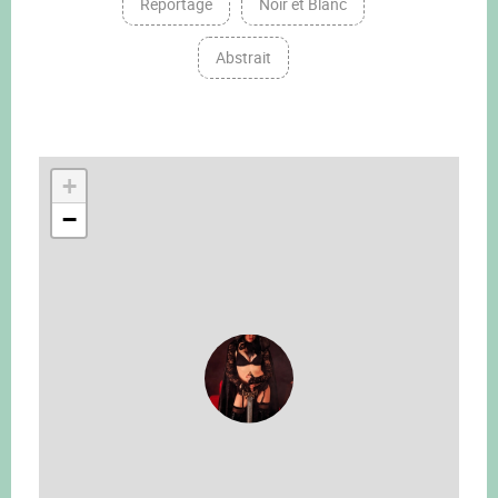
Reportage
Noir et Blanc
Abstrait
+
−