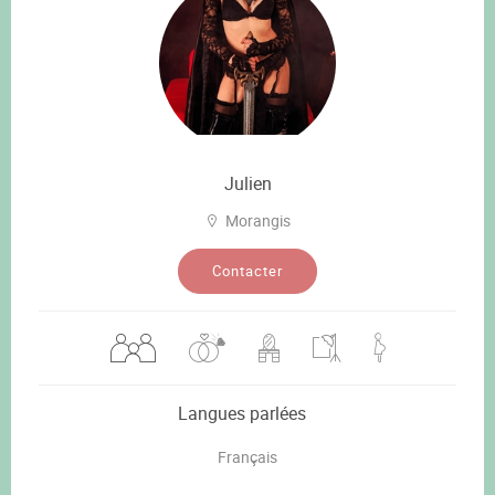
Julien
Morangis
Contacter
Langues parlées
Français