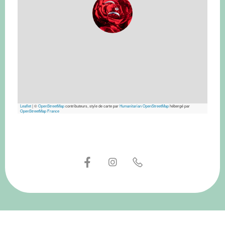
Leaflet
|
©
OpenStreetMap
contributeurs, style de carte par
Humanitarian OpenStreetMap
hébergé par
OpenStreetMap France