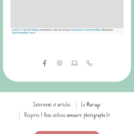
Leaflet
|
©
OpenStreetMap
contributeurs, style de carte par
Humanitarian OpenStreetMap
hébergé par
OpenStreetMap France
Interviews et articles
Le Mariage
Respirez ! Vous utilisez annuaire-photographe.fr