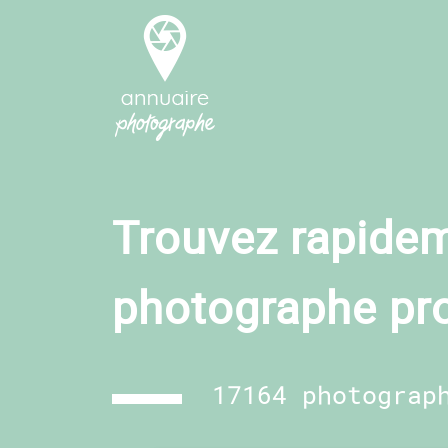
Trouvez rapidem
photographe pr
17164 photograp