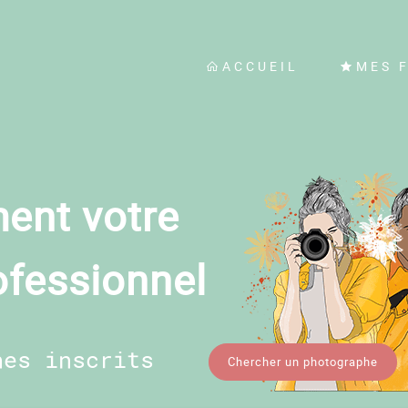
ACCUEIL
MES 
ent votre
ofessionnel
hes inscrits
Chercher un photographe