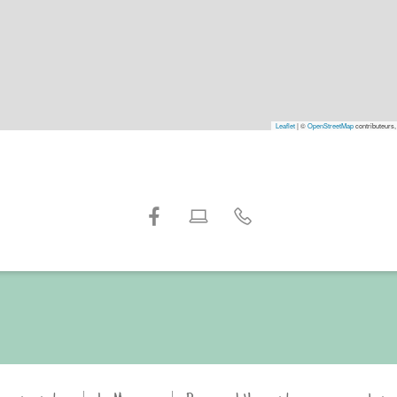
Leaflet
|
©
OpenStreetMap
contributeurs,