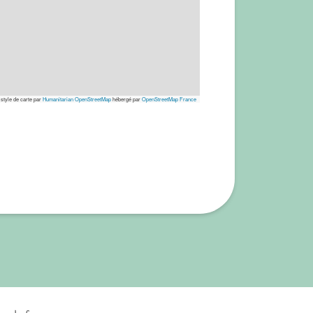
 style de carte par
Humanitarian OpenStreetMap
hébergé par
OpenStreetMap France