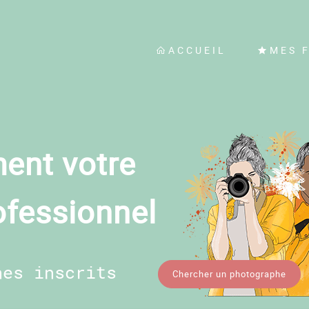
ACCUEIL
MES 
ent votre
ofessionnel
hes inscrits
Chercher un photographe