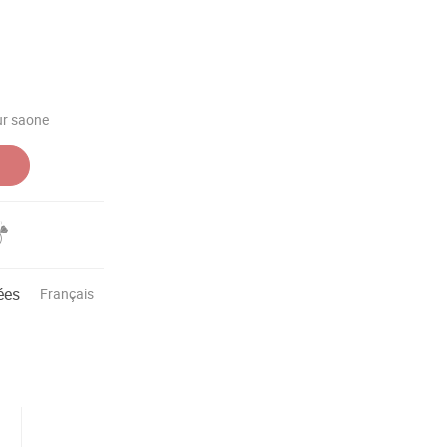
ur saone
ées
Français