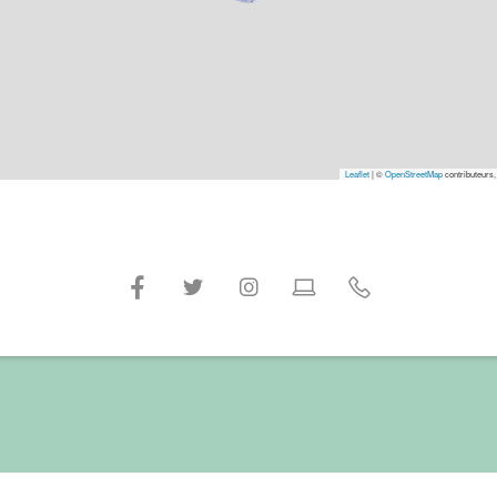
Leaflet
|
©
OpenStreetMap
contributeurs,