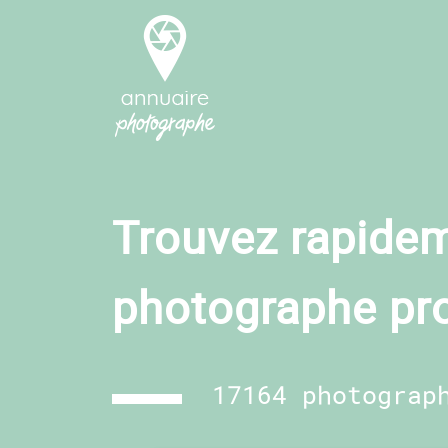
Trouvez rapidem
photographe pr
17164 photograp