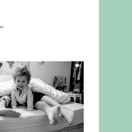
on.
0