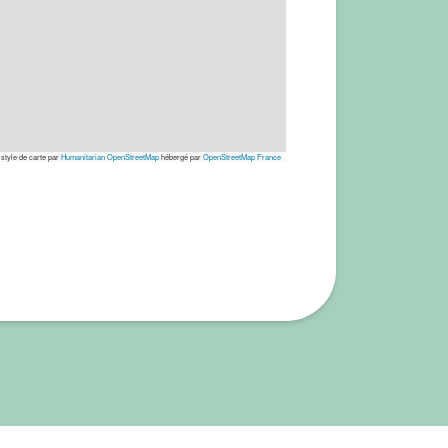
 style de carte par
Humanitarian OpenStreetMap
hébergé par
OpenStreetMap France