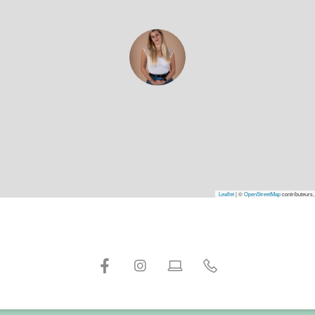
Leaflet
|
©
OpenStreetMap
contributeurs,