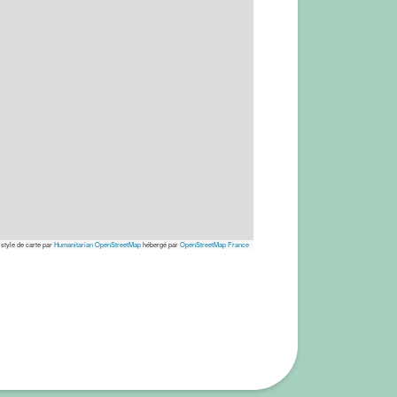
 style de carte par
Humanitarian OpenStreetMap
hébergé par
OpenStreetMap France