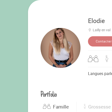
Elodie
Lailly en val
Contacter
Langues parl
Portfolio
Famille
Grossesse