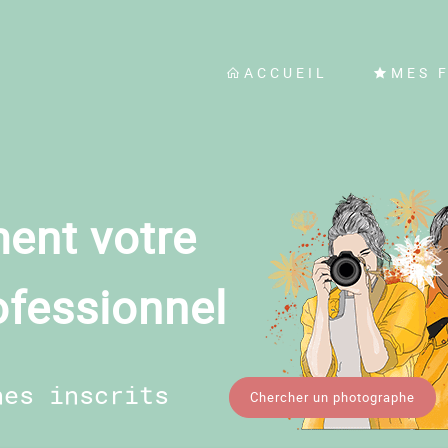
ACCUEIL
MES 
ent votre
ofessionnel
hes inscrits
Chercher un photographe