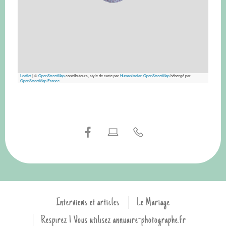
Leaflet
|
©
OpenStreetMap
contributeurs, style de carte par
Humanitarian OpenStreetMap
hébergé par
OpenStreetMap France
Interviews et articles
Le Mariage
Respirez ! Vous utilisez annuaire-photographe.fr