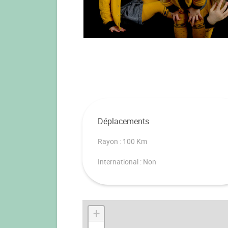
Déplacements
Rayon : 100 Km
International : Non
+