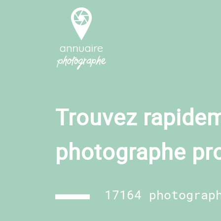
Trouvez rapidem
photographe pr
17164 photograp