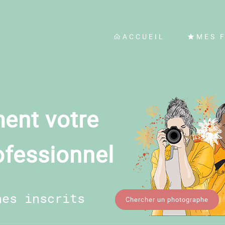
ACCUEIL
MES 
ent votre
ofessionnel
hes inscrits
Chercher un photographe