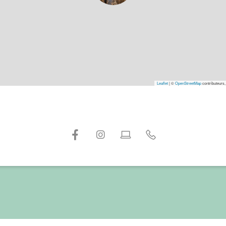
Leaflet
|
©
OpenStreetMap
contributeurs,