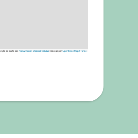
 style de carte par
Humanitarian OpenStreetMap
hébergé par
OpenStreetMap France