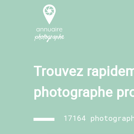
Trouvez rapidem
photographe pr
17164 photograp