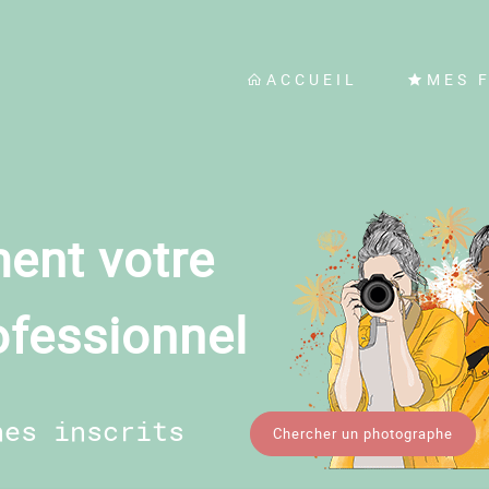
ACCUEIL
MES 
ent votre
ofessionnel
hes inscrits
Chercher un photographe